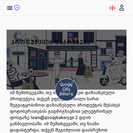
ᲞᲠᲝᲓᲣᲥᲪᲘᲘᲡ ᲓᲐᲑᲠᲣᲜᲔᲑᲐ
იმ შემთხვევაში, თუ თქვენ მიიღეთ დაზიანებული
პროდუქცია, თქვენ უფლებამოსილი ხართ
შეგვატყობინოთ დაზიანებული პროდუქტის შესახებ
ფოტოსურათების გადმოგზავნით ელექტრონულ
ფოსტაზე team@qooqybakery.ge 2 დღის
განმავლობაში. იმ შემთხვევაში, თუ ზიანი
დადასტურდა, თქვენ შეგიძლიათ დააბრუნოთ